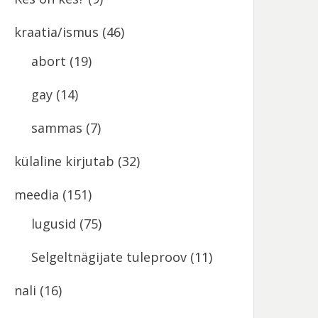
kraatia/ismus
(46)
abort
(19)
gay
(14)
sammas
(7)
külaline kirjutab
(32)
meedia
(151)
lugusid
(75)
Selgeltnägijate tuleproov
(11)
nali
(16)