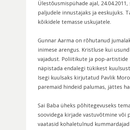
Ülestõusmispühade ajal, 24.04.2011, 
paljudele innustajaks ja eeskujuks. 
kõikidele temasse uskujatele.
Gunnar Aarma on rõhutanud jumalakuj
inimese arengus. Kristluse kui usundi
vajadust. Poliitikute ja pop-artistid
näpistada endalegi tükikest kuulsust
Isegi kuulsaks kirjutatud Pavlik Mor
paremaid hindeid palumas, jättes hau
Sai Baba üheks põhitegevuseks tema
soovidega kirjade vastuvõtmine või 
vaatasid kohaletulnud kummardajad 