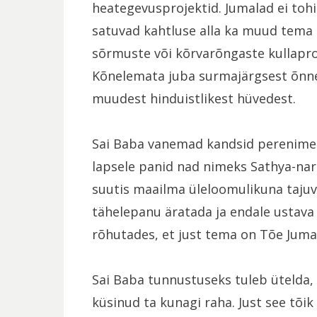
heategevusprojektid. Jumalad ei tohi 
satuvad kahtluse alla ka muud tema a
sõrmuste või kõrvarõngaste kullaproo
Kõnelemata juba surmajärgsest õnn
muudest hinduistlikest hüvedest.
Sai Baba vanemad kandsid perenime R
lapsele panid nad nimeks Sathya-na
suutis maailma üleloomulikuna tajuva
tähelepanu äratada ja endale ustava
rõhutades, et just tema on Tõe Jumal
Sai Baba tunnustuseks tuleb ütelda, 
küsinud ta kunagi raha. Just see tõi