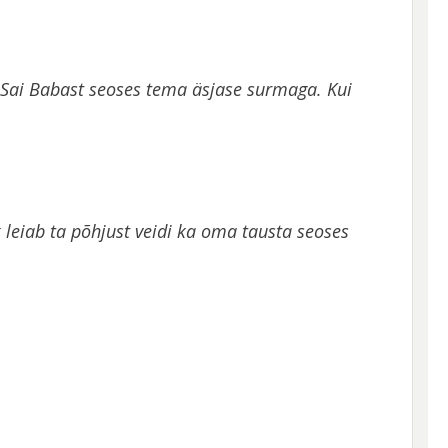
 Sai Babast seoses tema äsjase surmaga. Kui
k leiab ta põhjust veidi ka oma tausta seoses