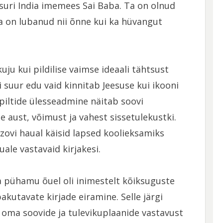
suri India imemees Sai Baba. Ta on olnud
Ta on lubanud nii õnne kui ka hüvangut
u kui pildilise vaimse ideaali tähtsust
 suur edu vaid kinnitab Jeesuse kui ikooni
e piltide ülesseadmine näitab soovi
e aust, võimust ja vahest sissetulekustki.
ozovi haual käisid lapsed koolieksamiks
ale vastavaid kirjakesi.
 pühamu õuel oli inimestelt kõiksuguste
pakutavate kirjade eiramine.
Selle järgi
oma soovide ja tulevikuplaanide vastavust