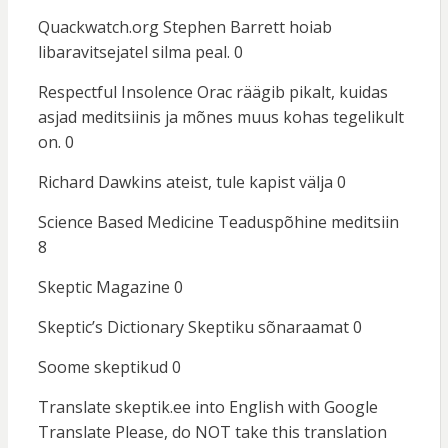
Quackwatch.org
Stephen Barrett hoiab
libaravitsejatel silma peal. 0
Respectful Insolence
Orac räägib pikalt, kuidas
asjad meditsiinis ja mõnes muus kohas tegelikult
on. 0
Richard Dawkins
ateist, tule kapist välja 0
Science Based Medicine
Teaduspõhine meditsiin
8
Skeptic Magazine
0
Skeptic’s Dictionary
Skeptiku sõnaraamat 0
Soome skeptikud
0
Translate skeptik.ee into English with Google
Translate
Please, do NOT take this translation