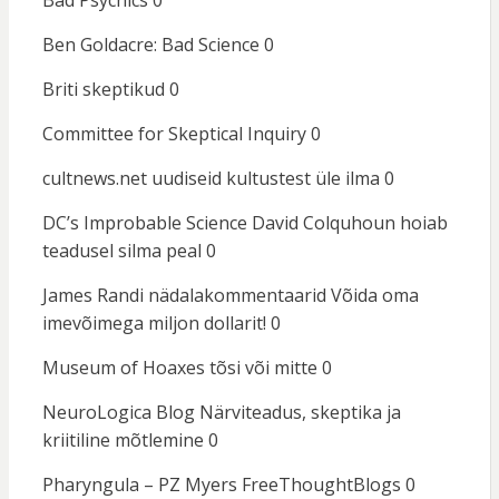
Bad Psychics
0
Ben Goldacre: Bad Science
0
Briti skeptikud
0
Committee for Skeptical Inquiry
0
cultnews.net
uudiseid kultustest üle ilma 0
DC’s Improbable Science
David Colquhoun hoiab
teadusel silma peal 0
James Randi nädalakommentaarid
Võida oma
imevõimega miljon dollarit! 0
Museum of Hoaxes
tõsi või mitte 0
NeuroLogica Blog
Närviteadus, skeptika ja
kriitiline mõtlemine 0
Pharyngula – PZ Myers
FreeThoughtBlogs 0