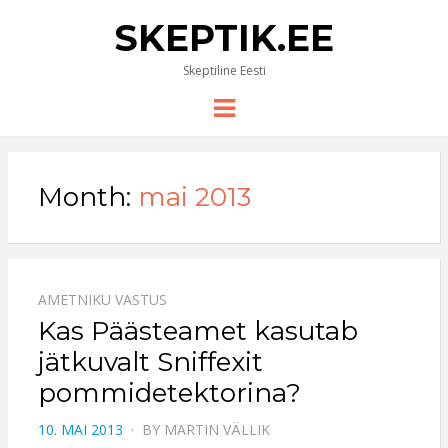
SKEPTIK.EE
Skeptiline Eesti
Menu
Month:
mai 2013
AMETNIKU VASTUS
Kas Päästeamet kasutab
jätkuvalt Sniffexit
pommidetektorina?
POSTED
10. MAI 2013
BY
MARTIN VÄLLIK