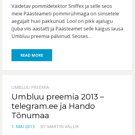
ON
Väidetav pommidetektor Sniffex ja selle seos
meie Päästeameti pommirühmaga on siinsetele
aegajalt huvi pakkunud. Lool on pikk ajalugu
(juba viis aastat!) ja Päästeamet selle käigus lausa
Umbluu preemia pälvinud. Seoses…
READ MORE
UMBLUU PREEMIA
Umbluu preemia 2013 –
telegram.ee ja Hando
Tõnumaa
POSTED
1. MAI 2013
BY
MARTIN VÄLLIK
ON