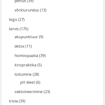
pettus
(39)
võrkturundus
(13)
tegu
(27)
tervis
(175)
akupunktuur
(9)
detox
(11)
homöopaatia
(39)
kiropraktika
(5)
toitumine
(28)
pH dieet
(6)
vaktsineerimine
(23)
trivia
(39)