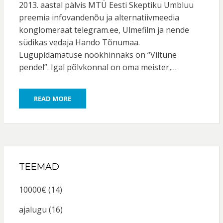
2013. aastal pälvis MTÜ Eesti Skeptiku Umbluu
preemia infovandenõu ja alternatiivmeedia
konglomeraat telegram.ee, Ulmefilm ja nende
südikas vedaja Hando Tõnumaa.
Lugupidamatuse nöökhinnaks on “Viltune
pendel”. Igal põlvkonnal on oma meister,…
READ MORE
TEEMAD
10000€
(14)
ajalugu
(16)