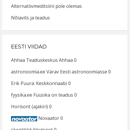
Alternatiivmeditsiini pole olemas
Nõiavits ja teadus
EESTI VIIDAD
Ahhaa
Teaduskeskus Ahhaa 0
astronoomia.ee
Värav Eesti astronoomiasse 0
Erik Puura: Keskkonnaabi
0
fyysika.ee
Füüsika on teadus 0
Horisont (ajakiri)
0
Novaator
0
skeptikkk.blogspot
0