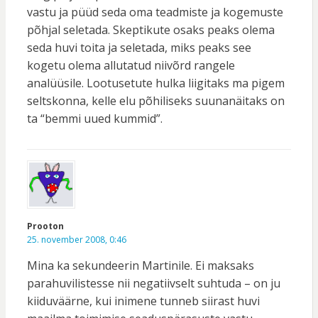
vastu ja püüd seda oma teadmiste ja kogemuste
põhjal seletada. Skeptikute osaks peaks olema
seda huvi toita ja seletada, miks peaks see
kogetu olema allutatud niivõrd rangele
analüüsile. Lootusetute hulka liigitaks ma pigem
seltskonna, kelle elu põhiliseks suunanäitaks on
ta “bemmi uued kummid”.
Prooton
25. november 2008, 0:46
Mina ka sekundeerin Martinile. Ei maksaks
parahuvilistesse nii negatiivselt suhtuda – on ju
kiiduväärne, kui inimene tunneb siirast huvi