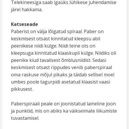
Telekineesiga saab igaüks lühikese juhendamise
järel hakkama.
Katseseade
Paberist on välja lõigatud spiraal. Paber on
keskmisest otsast kinnitatud kleepsu abil
peenikese niidi külge. Niidi teine ots on
kleepsuga kinnitatud klaaskupli külge. Niidiks oli
peenike kiud tavalisest õmblusniidist. Sedasi
keskmisest otsast rippudes venib paberspiraal
oma raskuse mõjul pikaks ja täidab sellisel moel
umbes poole tagurpidi asetatud klaasist vaasi
pikkusest.
Paberspiraali peale on joonistatud laineline joon
ja punktid, mis on abiks ka väikseimate liikumiste
tuvastamisel.