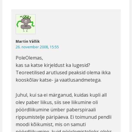
Martin Vällik
26. november 2008, 15:55
PoleOlemas,
kas sa katse kirjeldust ka lugesid?
Teoreetilised arutlused peaksid olema ikka
kooskõlav katse- ja vaatlusandmetega.
Juhul, kui sa ei märganud, kuidas kupli all
olev paber liikus, siis see liikumine oli
pöördliikumine ümber paberspiraali
rippumistelje päripäeva. Ei toimunud pendli
moodi kõikumist, mis on samuti
pöördliikumine, kuid pöörlemisteljeks oleks