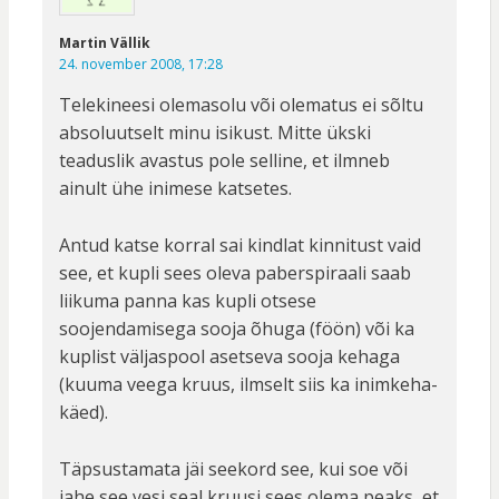
Martin Vällik
24. november 2008, 17:28
Telekineesi olemasolu või olematus ei sõltu
absoluutselt minu isikust. Mitte ükski
teaduslik avastus pole selline, et ilmneb
ainult ühe inimese katsetes.
Antud katse korral sai kindlat kinnitust vaid
see, et kupli sees oleva paberspiraali saab
liikuma panna kas kupli otsese
soojendamisega sooja õhuga (föön) või ka
kuplist väljaspool asetseva sooja kehaga
(kuuma veega kruus, ilmselt siis ka inimkeha-
käed).
Täpsustamata jäi seekord see, kui soe või
jahe see vesi seal kruusi sees olema peaks, et