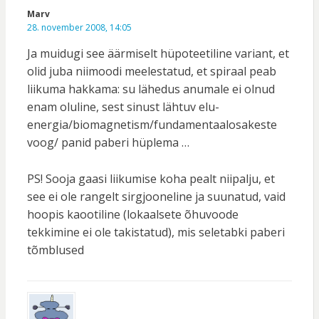
Marv
28. november 2008, 14:05
Ja muidugi see äärmiselt hüpoteetiline variant, et
olid juba niimoodi meelestatud, et spiraal peab
liikuma hakkama: su lähedus anumale ei olnud
enam oluline, sest sinust lähtuv elu-
energia/biomagnetism/fundamentaalosakeste
voog/ panid paberi hüplema …
PS! Sooja gaasi liikumise koha pealt niipalju, et
see ei ole rangelt sirgjooneline ja suunatud, vaid
hoopis kaootiline (lokaalsete õhuvoode
tekkimine ei ole takistatud), mis seletabki paberi
tõmblused