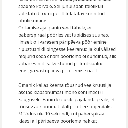
seadme kõrvale. Sel juhul saab täielikult
välistatud fööni poolt tekitatav sunnitud
õhuliikumine.
Ootamise ajal panin veel tähele, et
paberspiraal pöörles vastupidises suunas,
ilmselt oli varasem päripäeva pöörlemine
ripustusniidi pingesse keeranud ja kui välised
mõjurid seda enam pöörlema ei sundinud, siis
vabanes niiti salvestunud potentsiaalne
energia vastupäeva pöörlemise näol.
Omanik kallas keema tõusnud vee kruusi ja
asetas klaasanumast mõne sentimeetri
kaugusele. Panin kruusile pajakinda peale, et
tõusev aur anumat ülaltpoolt ei soojendaks.
Möödus üle 10 sekundi, kui paberspiraal
klaasi all päripäeva pöörlema hakkas.