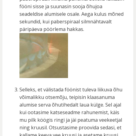
fööni sisse ja suunasin sooja õhujoa
seadeldise alumisele osale. Aega kulus mõned
sekundid, kui paberspiraal silmnähtavalt
päripäeva pöörlema hakkas.
Selleks, et välistada föönist tuleva liikuva õhu
võimalikku otsemõju, teipisin klaasanuma
alumise serva õhutihedalt laua külge. Sel ajal
kui ootasime katseseadme rahunemist, käis
mu pilk köögis ringi ja jäi peatuma veekeetjal
ning kruusil. Otsustasime proovida sedasi, et
kallame keeva vee kruusi ja asetame kruusi