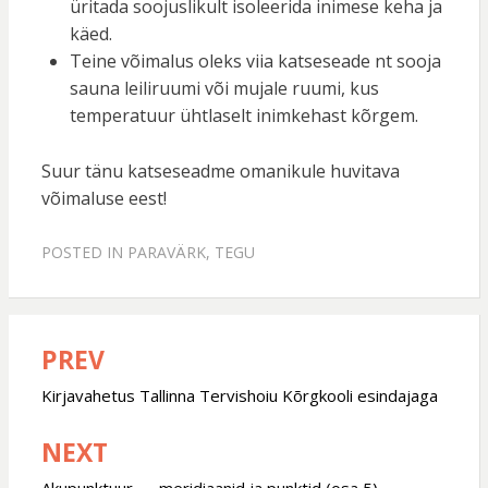
üritada soojuslikult isoleerida inimese keha ja
käed.
Teine võimalus oleks viia katseseade nt sooja
sauna leiliruumi või mujale ruumi, kus
temperatuur ühtlaselt inimkehast kõrgem.
Suur tänu katseseadme omanikule huvitava
võimaluse eest!
POSTED IN
PARAVÄRK
,
TEGU
PREV
Post
navigation
Kirjavahetus Tallinna Tervishoiu Kõrgkooli esindajaga
NEXT
Akupunktuur — meridiaanid ja punktid (osa 5)