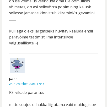
on ise võimalus veenduda oma üleloomulikes
võimetes, on asi sellevõrra popim ning ka usk
sellesse jamasse kinnistub kiiremini/tugevamini.
____
küll aga oleks järgmiseks huvitav kaaluda endli
paravõime testimist ilma intensiivse
valgusallikata ;-)
Jason
24. november 2008, 17:48
PS! vikade parantus
mitte soojus ei hakka liigutama vaid muidugi soe