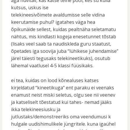
aga huvitav, kas katse teine pool, kes su külla
kutsus, uskus ise
telekineesivõimete avaldumisse selle vidina
keerutamise puhul? igatahes väga hea
õpikunäide sellest, kuidas pealtnäha seletamatu
nähtus, mis kindlasti kogeja enesetunnet tõstab
(lisaks veel saab ta naudiskleda guru staatust,
õpetades iga soovija juba “lühikese juhendamise”
järel täiesti tegusaks telekineetikuks), osutub
lähemal vaatlusel 4-5 klassi füüsikaks.
ei tea, kuidas on lood kõnealuses katses
kirjeldatud “kineetikuga” ent paraku ei veenaks
enamust neist miski seletus, olgu see nii veenev
ja katseliselt tõestatud kui tahes- nemad jääks
ikka telekineesiusku ja
jutlustaks/demonstreeriks oma veendumusi k
hulgale uudishimulikele jüngritele. kuna igaühel