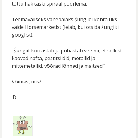
tõttu hakkaski spiraal pöörlema.
Teemaväliseks vahepalaks šungiidi kohta üks
väide Horsemarketist (leiab, kui otsida šungiiti
googlist):
“Šungiit korrastab ja puhastab vee nii, et sellest
kaovad nafta, pestitsiidid, metallid ja
mittemetallid, võõrad lõhnad ja maitsed.”
Võimas, mis?
:D