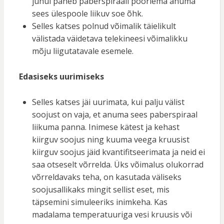
juhul paneb paberspiraali pöörlema anuma
sees ülespoole liikuv soe õhk.
Selles katses polnud võimalik täielikult
välistada väidetava telekineesi võimalikku
mõju liigutatavale esemele.
Edasiseks uurimiseks
Selles katses jäi uurimata, kui palju välist
soojust on vaja, et anuma sees paberspiraal
liikuma panna. Inimese kätest ja kehast
kiirguv soojus ning kuuma veega kruusist
kiirguv soojus jäid kvantifitseerimata ja neid ei
saa otseselt võrrelda. Üks võimalus olukorrad
võrreldavaks teha, on kasutada väliseks
soojusallikaks mingit sellist eset, mis
täpsemini simuleeriks inimkeha. Kas
madalama temperatuuriga vesi kruusis või