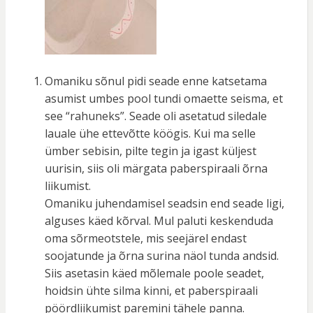
Omaniku sõnul pidi seade enne katsetama
asumist umbes pool tundi omaette seisma, et
see “rahuneks”. Seade oli asetatud siledale
lauale ühe ettevõtte köögis. Kui ma selle
ümber sebisin, pilte tegin ja igast küljest
uurisin, siis oli märgata paberspiraali õrna
liikumist.
Omaniku juhendamisel seadsin end seade ligi,
alguses käed kõrval. Mul paluti keskenduda
oma sõrmeotstele, mis seejärel endast
soojatunde ja õrna surina näol tunda andsid.
Siis asetasin käed mõlemale poole seadet,
hoidsin ühte silma kinni, et paberspiraali
pöördliikumist paremini tähele panna.