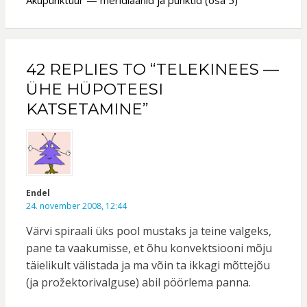
42 REPLIES TO “TELEKINEES —
ÜHE HÜPOTEESI
KATSETAMINE”
Endel
24. november 2008, 12:44
Värvi spiraali üks pool mustaks ja teine valgeks,
pane ta vaakumisse, et õhu konvektsiooni mõju
täielikult välistada ja ma võin ta ikkagi mõttejõu
(ja prožektorivalguse) abil pöörlema panna.