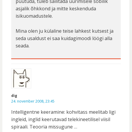
puutuda, tuleb säilitada uurimisele sobilik
asjalik õhkkond ja mitte keskenduda
isikuomadustele.
Mina olen ju külaline teise lahkest kutsest ja
seda usaldust ei saa kuidagimoodi löögi alla
seada.
dig
24. november 2008, 23:45
Intelligentne keeramine: kohvitass meelitab ligi
ingleid, inglid keerutavad telekineetilisel viisil
spiraali. Teooria missugune …