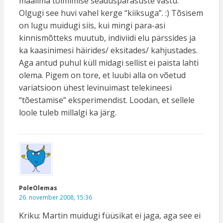
maailma toimimise seaduspärasuste vastu.
Olgugi see huvi vahel kerge “kiiksuga”. :) Tõsisem
on lugu muidugi siis, kui mingi para-asi
kinnismõtteks muutub, indiviidi elu pärssides ja
ka kaasinimesi häirides/ eksitades/ kahjustades.
Aga antud puhul küll midagi sellist ei paista lahti
olema. Pigem on tore, et luubi alla on võetud
variatsioon ühest levinuimast telekineesi
“tõestamise” eksperimendist. Loodan, et sellele
loole tuleb millalgi ka järg.
PoleOlemas
26. november 2008, 15:36
Kriku: Martin muidugi füüsikat ei jaga, aga see ei