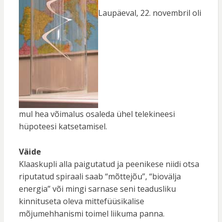
Laupäeval, 22. novembril oli
mul hea võimalus osaleda ühel telekineesi
hüpoteesi katsetamisel.
Väide
Klaaskupli alla paigutatud ja peenikese niidi otsa
riputatud spiraali saab “mõttejõu”, “biovälja
energia” või mingi sarnase seni teadusliku
kinnituseta oleva mittefüüsikalise
mõjumehhanismi toimel liikuma panna.