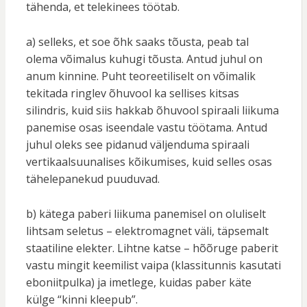
tähenda, et telekinees töötab.
a) selleks, et soe õhk saaks tõusta, peab tal
olema võimalus kuhugi tõusta. Antud juhul on
anum kinnine. Puht teoreetiliselt on võimalik
tekitada ringlev õhuvool ka sellises kitsas
silindris, kuid siis hakkab õhuvool spiraali liikuma
panemise osas iseendale vastu töötama. Antud
juhul oleks see pidanud väljenduma spiraali
vertikaalsuunalises kõikumises, kuid selles osas
tähelepanekud puuduvad.
b) kätega paberi liikuma panemisel on oluliselt
lihtsam seletus – elektromagnet väli, täpsemalt
staatiline elekter. Lihtne katse – hõõruge paberit
vastu mingit keemilist vaipa (klassitunnis kasutati
eboniitpulka) ja imetlege, kuidas paber käte
külge “kinni kleepub”.