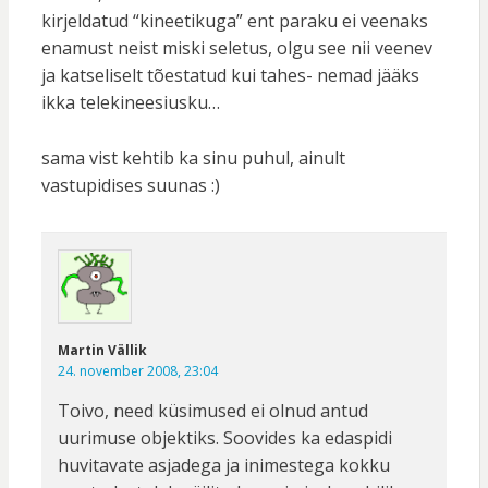
kirjeldatud “kineetikuga” ent paraku ei veenaks
enamust neist miski seletus, olgu see nii veenev
ja katseliselt tõestatud kui tahes- nemad jääks
ikka telekineesiusku…
sama vist kehtib ka sinu puhul, ainult
vastupidises suunas :)
Martin Vällik
24. november 2008, 23:04
Toivo, need küsimused ei olnud antud
uurimuse objektiks. Soovides ka edaspidi
huvitavate asjadega ja inimestega kokku