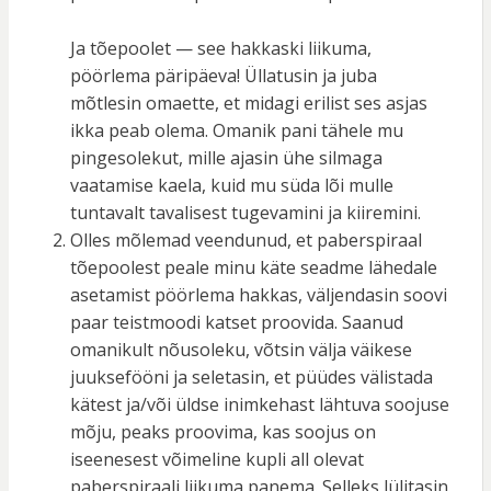
Ja tõepoolet — see hakkaski liikuma,
pöörlema päripäeva! Üllatusin ja juba
mõtlesin omaette, et midagi erilist ses asjas
ikka peab olema. Omanik pani tähele mu
pingesolekut, mille ajasin ühe silmaga
vaatamise kaela, kuid mu süda lõi mulle
tuntavalt tavalisest tugevamini ja kiiremini.
Olles mõlemad veendunud, et paberspiraal
tõepoolest peale minu käte seadme lähedale
asetamist pöörlema hakkas, väljendasin soovi
paar teistmoodi katset proovida. Saanud
omanikult nõusoleku, võtsin välja väikese
juuksefööni ja seletasin, et püüdes välistada
kätest ja/või üldse inimkehast lähtuva soojuse
mõju, peaks proovima, kas soojus on
iseenesest võimeline kupli all olevat
paberspiraali liikuma panema. Selleks lülitasin