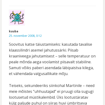
kuuba
25. november 2008, 0:12
Soovitus katse täiustamiseks: kasutada tavalise
klaassilindri asemel jahutussärki. Piisab
kraaniveega jahutamisest – selle temperatuur on
peale mõnda aega voolamist piisavalt stabiilne.
Samuti võiks paberi asendada läbipaistva kilega,
et vähendada valgusallikate mõju.
Teiseks, sekundeeriks siinkohal Martinile – need
meie mõistes “uhhuutajad” ei pruugi olla sugugi
lootusetud müstikalembid. Üks lootustäratav
külg paljude puhul on siiras huvi ümbritseva