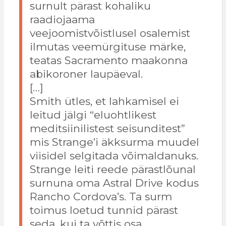
surnult pärast kohaliku
raadiojaama
veejoomistvõistlusel osalemist
ilmutas veemürgituse märke,
teatas Sacramento maakonna
abikoroner laupäeval.
[…]
Smith ütles, et lahkamisel ei
leitud jälgi “eluohtlikest
meditsiinilistest seisunditest”
mis Strange’i äkksurma muudel
viisidel selgitada võimaldanuks.
Strange leiti reede pärastlõunal
surnuna oma Astral Drive kodus
Rancho Cordova’s. Ta surm
toimus loetud tunnid pärast
seda, kui ta võttis osa