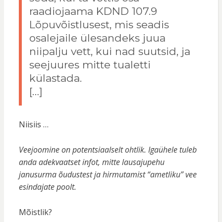
raadiojaama KDND 107.9
Lõpuvõistlusest, mis seadis
osalejaile ülesandeks juua
niipalju vett, kui nad suutsid, ja
seejuures mitte tualetti
külastada.
[…]
Niisiis …
Veejoomine on potentsiaalselt ohtlik. Igaühele tuleb
anda adekvaatset infot, mitte lausajupehu
janusurma õudustest ja hirmutamist “ametliku” vee
esindajate poolt.
Mõistlik?