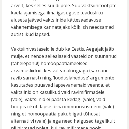
arvelt, kes selles süüdi pole. Süü vaktsiinitootjate
kaela ajamisega ilma igasuguse teadusliku
aluseta jäävad vaktsiinide kättesaadavuse
vähenemisega kannatajaks kõik, sh needsamad
autistlikud lapsed.
Vaktsiinivastaseid leidub ka Eestis. Aegajalt jääb
mulje, et nende sellealaseid vaateid on suunanud
(tähelepanu!) homöopaatiameelsed
arvamusliidrid, kes valeanaloogiaga (sarnane
ravib sarnast) ning ‘loodusläheduse’ argumente
kasutades püüavad lapsevanemaid veenda, et
vaktsiinid on kasulikud vaid ravimifirmadele
(vale), vaktsiinid ei päästa kedagi (vale), vaid
hoopis rikub lapse õrna immuunsüsteemi (vale)
ning et homöopaatia pakub igati tõhusat
alternatiivi (vale) ja ega need haigused tegelikult
nii hirmsad polegi kui ravimifirmade poolt