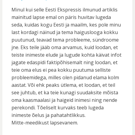
Minul kui selle Eesti Ekspressis ilmunud artiklis
mainitud lapse emal on päris huvitav lugeda
seda, kuidas kogu Eesti ja maailm, kes pole minu
last kordagi näinud ja tema haiguslooga kokku
puutunud, teavad tema probleeme, sündroome
jne. Eks teile jääb oma arvamus, kuid loodan, et
teiste inimeste elude ja lugude kohta käivat infot
jagate edaspidi faktipõhisemalt ning loodan, et
teie oma elus ei pea kokku puutuma selliste
probleemidega, milles olen pidanud elama kolm
aastat. Või ehk peaks ütlema, et loodan, et teil
see juhtub, et ka teie kunagi suudaksite mõista
oma kaasmaalasi ja haigeid inimesi ning nende
perekondi. Tõeliselt kurvaks teeb lugeda
inimeste õelus ja pahatahtlikkus.
Mitte-meedikust lapsevanem.