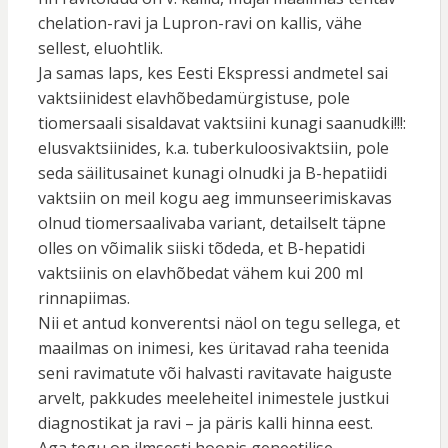
chelation-ravi ja Lupron-ravi on kallis, vähe
sellest, eluohtlik.
Ja samas laps, kes Eesti Ekspressi andmetel sai
vaktsiinidest elavhõbedamürgistuse, pole
tiomersaali sisaldavat vaktsiini kunagi saanudki!!!:
elusvaktsiinides, k.a. tuberkuloosivaktsiin, pole
seda säilitusainet kunagi olnudki ja B-hepatiidi
vaktsiin on meil kogu aeg immunseerimiskavas
olnud tiomersaalivaba variant, detailselt täpne
olles on võimalik siiski tõdeda, et B-hepatidi
vaktsiinis on elavhõbedat vähem kui 200 ml
rinnapiimas.
Nii et antud konverentsi näol on tegu sellega, et
maailmas on inimesi, kes üritavad raha teenida
seni ravimatute või halvasti ravitavate haiguste
arvelt, pakkudes meeleheitel inimestele justkui
diagnostikat ja ravi – ja päris kalli hinna eest.