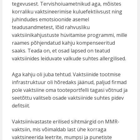
tegevusest. Tervishoiuametnikud aga, mõistes
korraliku vaktsineerimise kuluefektiivsust ning
juhindudes emotsioonide asemel
teadusandmetest, lõid rahvusliku
vaktsiinikahjustuste hüvitamise programmi, mille
raames põhjendatud kahju kompenseeritud
saaks. Teada on, et osad lapsed on teatud
vaktsiinides leiduvate valkude suhtes allergilised.
Aga kahju oli juba tehtud. Vaktsiinide tootmise
infrastruktuur oli hõredaks jäänud, paljud firmad
pole vaktsiine oma tooteportfelli tagasi võtnud ja
seetõttu valitseb osade vaktsiinide suhtes pidev
defitsiit.
Vaktsiinivastaste erilised sihtmärgid on MMR-
vaktsiin, mis võimaldab last ühe korraga
vaktsineerida leetrite, mumpsi ja punetiste