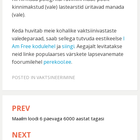
kinnimakstud (vale) lastearstid üritavad manada
(vale).
Keda huvitab meie kohalike vaktsiinivastaste
valedeparaad, saab sellega tutvuda eestikeelse
I
Am Free kodulehel
ja
siingi
. Aegajalt levitatakse
neid linke populaarses värskete lapsevanemate
foorumilehel
perekool.ee
.
POSTED IN
VAKTSINEERIMINE
PREV
Post
navigation
Maailm loodi 6 päevaga 6000 aastat tagasi
NEXT