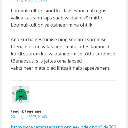
17. august 2007, 23:00
Loomulikult on sinul kui lapsevanemal õigus
valida kas sinu laps saab vaktsiini või mitte.
Loomulikult on vaktsineerimine ohtlik.
Aga kui haigestumise ning seejärel suremise
tõenäosus on vaktsineerimata jättes kümneid
kordi suurem kui vaktsineerimise tõttu suremise
tõenäosus, siis jättes oma lapsed
vaktsineerimata oled lihtsalt halb lapsevanem.
teadlik tegelane
20. august 2007, 21:09
http://www.ammaemand.org.ee/index.php?id=582