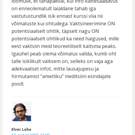
loomulik, et tänapäeval, kui info kättesaadavus
on enneolematult laialdane tahab iga
vastutustundlik isik ennast kurssi viia nii
võimaluste kui ohtudega. Vaktsineerimine ON
potentsiaalselt ohtlik, täpselt nagu ON
potentsiaalselt ohtlikud ka need haigused, mille
eest vaktsiin meid teoreetiliselt kaitsma peaks.
Igaühel peab olema võimalus valida, kumb oht
talle isiklikult väiksem on, selleks on vaja aga
adekvaatset infot, mitte lausajupesu ja
hirmutamist “ametliku” meditsiini esindajate
poolt.
Elver Loho