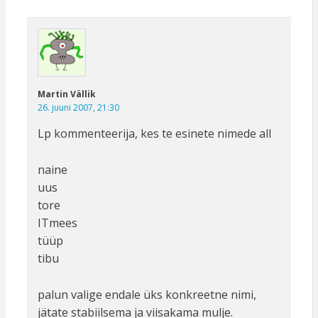
Martin Vällik
26. juuni 2007, 21:30
Lp kommenteerija, kes te esinete nimede all
naine
uus
tore
ITmees
tüüp
tibu
palun valige endale üks konkreetne nimi,
jätate stabiilsema ja viisakama mulje.