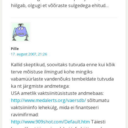
hiilgab, olgugi et võõraste sulgedega ehitud…
Pille
17. august 2007, 21:26
Kallid skeptikud, soovitaks tutvuda enne kui kõik
terve mõistuse ilmingud kohe mingiks
vabamüürlaste vandenõuks tembeldate tutvuda
ka nt järgmiste andmetega:
USA ametlik vaktsiinitüsistuste andmebaas:
http://www.medalerts.org/vaersdb/
sõltumatu
vaktsiiniinfo lehekülg, mida ei finantseeri
ravimifirmad:
http://www.909shot.com/Default.htm
Täiesti