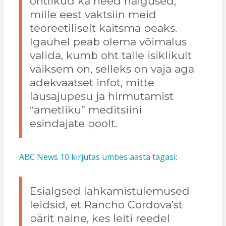
ohtlikud ka need haigused,
mille eest vaktsiin meid
teoreetiliselt kaitsma peaks.
Igaühel peab olema võimalus
valida, kumb oht talle isiklikult
väiksem on, selleks on vaja aga
adekvaatset infot, mitte
lausajupesu ja hirmutamist
“ametliku” meditsiini
esindajate poolt.
ABC News 10 kirjutas umbes aasta tagasi
:
Esialgsed lahkamistulemused
leidsid, et Rancho Cordova’st
pärit naine, kes leiti reedel