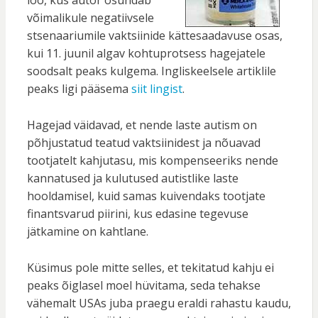
loo, kus autor osundab
võimalikule negatiivsele
stsenaariumile vaktsiinide kättesaadavuse osas,
kui 11. juunil algav kohtuprotsess hagejatele
soodsalt peaks kulgema. Ingliskeelsele artiklile
peaks ligi pääsema
siit lingist
.
Hagejad väidavad, et nende laste autism on
põhjustatud teatud vaktsiinidest ja nõuavad
tootjatelt kahjutasu, mis kompenseeriks nende
kannatused ja kulutused
autistlike laste
hooldamisel, kuid samas kuivendaks tootjate
finantsvarud piirini, kus edasine tegevuse
jätkamine on kahtlane.
Küsimus pole mitte selles, et tekitatud kahju ei
peaks õiglasel moel hüvitama, seda tehakse
vähemalt USAs juba praegu eraldi rahastu kaudu,