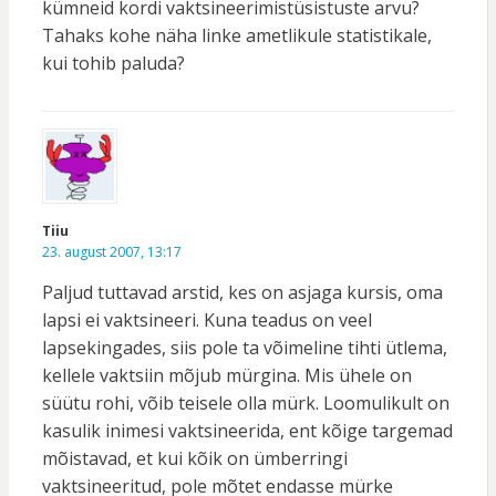
kümneid kordi vaktsineerimistüsistuste arvu?
Tahaks kohe näha linke ametlikule statistikale,
kui tohib paluda?
Tiiu
23. august 2007, 13:17
Paljud tuttavad arstid, kes on asjaga kursis, oma
lapsi ei vaktsineeri. Kuna teadus on veel
lapsekingades, siis pole ta võimeline tihti ütlema,
kellele vaktsiin mõjub mürgina. Mis ühele on
süütu rohi, võib teisele olla mürk. Loomulikult on
kasulik inimesi vaktsineerida, ent kõige targemad
mõistavad, et kui kõik on ümberringi
vaktsineeritud, pole mõtet endasse mürke