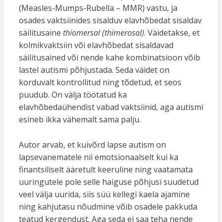
(Measles-Mumps-Rubella – MMR) vastu, ja
osades vaktsiinides sisalduv elavhõbedat sisaldav
säilitusaine
thiomersal (thimerosal)
. Väidetakse, et
kolmikvaktsiin või elavhõbedat sisaldavad
säilitusained või nende kahe kombinatsioon võib
lastel autismi põhjustada. Seda väidet on
korduvalt kontrollitud ning tõdetud, et seos
puudub. On välja töötatud ka
elavhõbedaühendist vabad vaktsiinid, aga autismi
esineb ikka vähemalt sama palju.
Autor arvab, et kuivõrd lapse autism on
lapsevanematele nii emotsionaalselt kui ka
finantsiliselt ääretult keeruline ning vaatamata
uuringutele pole selle haiguse põhjusi suudetud
veel välja uurida, siis süü kellegi kaela ajamine
ning kahjutasu nõudmine võib osadele pakkuda
teatud kergendust. Aga seda ei saa teha nende