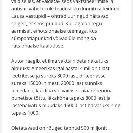
vaid selles, et väidetav seos vaktsineerimise ja
autismi vahel ei ole teaduslikku kinnitust leidnud.
Lausa vastupidi – ohtrad uuringud näitavad
selgelt, et seos puudub. Küll aga on tegu
äärmiselt emotsionaalse teemaga, kus
sümpaatiapunktid võivad üle mängida
ratsionaalse kaalutluse.
Autor räägib, et ilma vaktsiinideta nakatuks
ainuüksi Ameerikas igal aastal 4 miljonit last
leetritesse ja sureks 3000 last, difteeriasse
sureks 15000 inimest, 20000 last sünniks
pimedana, kurdina või vaimselt alaarenenuna
punetiste tõttu, läkaköha tapaks 8000 last ja
lastehalvatus muudaks 15000 last halvatuks ning
tapaks 1000.
Oletatavasti on rõuged tapnud 500 miljonit