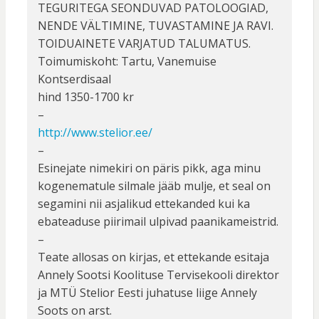
TEGURITEGA SEONDUVAD PATOLOOGIAD,
NENDE VÄLTIMINE, TUVASTAMINE JA RAVI.
TOIDUAINETE VARJATUD TALUMATUS.
Toimumiskoht: Tartu, Vanemuise
Kontserdisaal
hind 1350-1700 kr
–
http://www.stelior.ee/
–
Esinejate nimekiri on päris pikk, aga minu
kogenematule silmale jääb mulje, et seal on
segamini nii asjalikud ettekanded kui ka
ebateaduse piirimail ulpivad paanikameistrid.
–
Teate allosas on kirjas, et ettekande esitaja
Annely Sootsi Koolituse Tervisekooli direktor
ja MTÜ Stelior Eesti juhatuse liige Annely
Soots on arst.