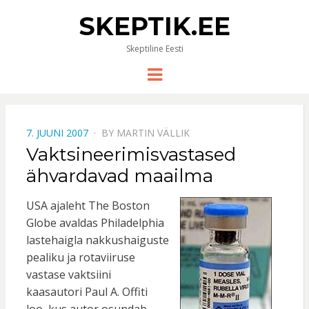
SKEPTIK.EE
Skeptiline Eesti
Menu
POSTED
7. JUUNI 2007
BY
MARTIN VÄLLIK
ON
Vaktsineerimisvastased
ähvardavad maailma
USA ajaleht The Boston
Globe avaldas Philadelphia
lastehaigla nakkushaiguste
pealiku ja rotaviiruse
vastase vaktsiini
kaasautori Paul A. Offiti