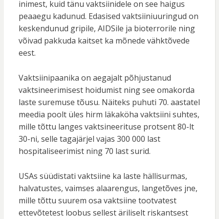
inimest, kuid tänu vaktsiinidele on see haigus
peaaegu kadunud. Edasised vaktsiiniuuringud on
keskendunud gripile, AIDSile ja bioterrorile ning
võivad pakkuda kaitset ka mõnede vähktõvede
eest.
Vaktsiinipaanika on aegajalt põhjustanud
vaktsineerimisest hoidumist ning see omakorda
laste suremuse tõusu. Näiteks puhuti 70. aastatel
meedia poolt üles hirm läkaköha vaktsiini suhtes,
mille tõttu langes vaktsineerituse protsent 80-lt
30-ni, selle tagajärjel vajas 300 000 last
hospitaliseerimist ning 70 last surid.
USAs süüdistati vaktsiine ka laste hällisurmas,
halvatustes, vaimses alaarengus, langetõves jne,
mille tõttu suurem osa vaktsiine tootvatest
ettevõtetest loobus sellest äriliselt riskantsest