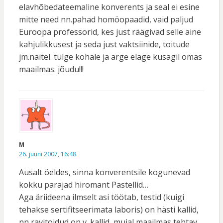
elavhõbedateemaline konverents ja seal ei esine
mitte need nn.pahad homöopaadid, vaid paljud
Euroopa professorid, kes just räägivad selle aine
kahjulikkusest ja seda just vaktsiinide, toitude
jm.näitel. tulge kohale ja ärge elage kusagil omas
maailmas. jõudu!!!
M
26. juuni 2007, 16:48
Ausalt öeldes, sinna konverentsile kogunevad
kokku parajad hiromant Pastellid…
Aga äriideena ilmselt asi töötab, testid (kuigi
tehakse sertifitseerimata laboris) on hästi kallid,
nn ravitoidud on v. kallid, mujal maailmas tehtav