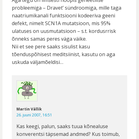
Aga tegu on ilmsesti hoopis geneetilise
probleemiga – Dravet’ sündroomiga, mille taga
naatriumikanali funktsiooni kodeeriva geeni
defekt, nimelt SCN1A mutatsioon, mis 95%
ulatuses on uusmutatsioon – s.t. kordusrrisk
õnneks samas peres väga väike.
Nii et see pere saaks sisulist kasu
tõenduspõhisest meditsiinist, kasutu on aga
uskuda väljamõeldisi…
Martin Vällik
26. juuni 2007, 16:51
Kas keegi, palun, saaks tuua kõnealuse
konverentsi täpsemad andmed? Kus toimub,