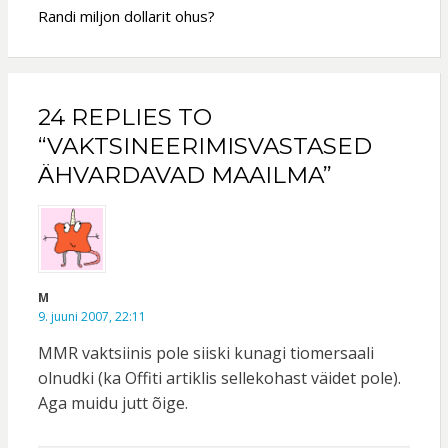
Randi miljon dollarit ohus?
24 REPLIES TO
“VAKTSINEERIMISVASTASED
ÄHVARDAVAD MAAILMA”
M
9. juuni 2007, 22:11
MMR vaktsiinis pole siiski kunagi tiomersaali
olnudki (ka Offiti artiklis sellekohast väidet pole).
Aga muidu jutt õige.