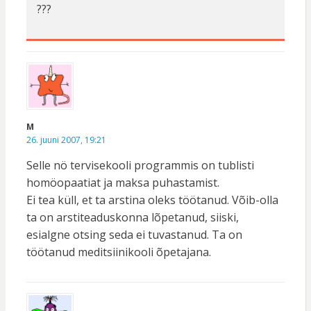
???
M
26. juuni 2007, 19:21
Selle nö tervisekooli programmis on tublisti
homöopaatiat ja maksa puhastamist.
Ei tea küll, et ta arstina oleks töötanud. Võib-olla
ta on arstiteaduskonna lõpetanud, siiski,
esialgne otsing seda ei tuvastanud. Ta on
töötanud meditsiinikooli õpetajana.