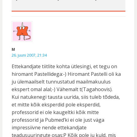
M
26. juuni 2007, 21:34
Ettekandjate tiitlite kohta ütlesingi, et tegu on
hiromant Pastellidega:-) Hiromant Pastelli oli ka
ju ülemaailselt tunnustatud maailmakuulus
ekspert omal alal;-) Vähemalt t(Tagahoovis).
Kui natukenegi tausta uurida, siis tuleb tõdeda,
et mitte kõik eksperdid pole eksperdid,
professorid ei ole kaugeltki kõik mitte
professorid ja Pubmed’ki ei ole just väga
impressiivne nende ettekandjate
teadusuuringute osas:P Kõik pole ju kuld, mis