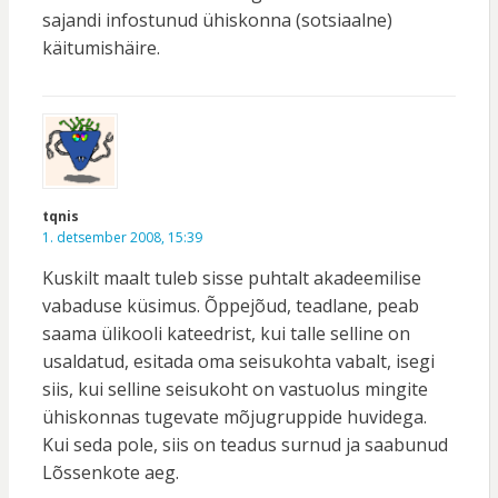
sajandi infostunud ühiskonna (sotsiaalne)
käitumishäire.
tqnis
1. detsember 2008, 15:39
Kuskilt maalt tuleb sisse puhtalt akadeemilise
vabaduse küsimus. Õppejõud, teadlane, peab
saama ülikooli kateedrist, kui talle selline on
usaldatud, esitada oma seisukohta vabalt, isegi
siis, kui selline seisukoht on vastuolus mingite
ühiskonnas tugevate mõjugruppide huvidega.
Kui seda pole, siis on teadus surnud ja saabunud
Lõssenkote aeg.