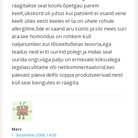
räägitakse seal koolis.õpetgau parem
keelt,ükskord oli juhus kui patsient ei osand vene
keelt ütles eesti keeles et ta on ühele rohule
allergiline,õde ei saand aru süstis ja siis mees suri
ära.see homondus on rohkem küll
naljanumber,kui tõsiseltvõetav teooria,ega
teadus neid eriti uurind polegi ja midas seal
uurida ongi,väga palju on erinevate kiiksudega
tegelasi,võtame või netikommentaatorid,kes
päevast päeva delfis soppa produtseerivad.neist
küll seal loengutes ei räägita.
Marv
1. detsember 2008, 14:58