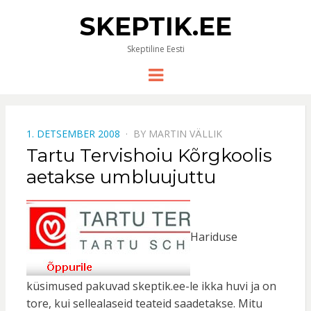
SKEPTIK.EE
Skeptiline Eesti
Menu
POSTED
1. DETSEMBER 2008
BY
MARTIN VÄLLIK
ON
Tartu Tervishoiu Kõrgkoolis
aetakse umbluujuttu
Hariduse
küsimused pakuvad skeptik.ee-le ikka huvi ja on
tore, kui sellealaseid teateid saadetakse. Mitu