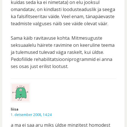
kuidas seda ka ei nimetata) on elu jooksul
omandatav, on kindlasti loodusteaduslik ja seega
ka falsifitseeritav väide. Veel enam, tänapäevaste
teadmiste valguses näib see väide olevat väär.
Sama käib ravitavuse kohta. Mitmesuguste
seksuaalelu häirete ravimine on keeruline teema
ja tulemused tulevad väga raskelt, kui üldse.
Pedofiilide rehabilitatsiooniprogrammid ei anna
ses osas just erilist lootust.
liisa
1. detsember 2008, 14:24
a ma ei saa aru miks üldse mingitest homodest