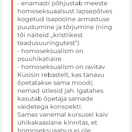
• enamasti põhjustab meeste
homoseksuaalsust lapsepõlves
kogetud isapoolne armastuse
puudumine ja tõrjumine (ning
tõi näiteid „kristlikest
teadusuuringutest”)
• homoseksualism on
psüühikahäire
• homoseksualism on ravitav
Küsisin rebastelt, kas tänavu
õpetatakse sama moodi;
nemad ütlesid jah. Igatahes
kasutab õpetaja samade
väidetega konspekti.
Samas vanemal kursusel käiv
ühikakaaslane kinnitas, et
homoseksuaalsus ei ole