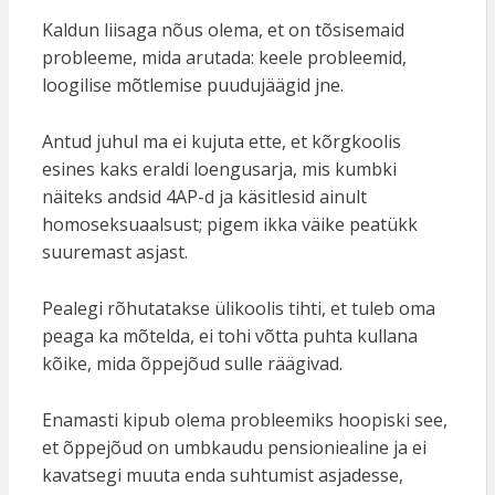
Kaldun liisaga nõus olema, et on tõsisemaid
probleeme, mida arutada: keele probleemid,
loogilise mõtlemise puudujäägid jne.
Antud juhul ma ei kujuta ette, et kõrgkoolis
esines kaks eraldi loengusarja, mis kumbki
näiteks andsid 4AP-d ja käsitlesid ainult
homoseksuaalsust; pigem ikka väike peatükk
suuremast asjast.
Pealegi rõhutatakse ülikoolis tihti, et tuleb oma
peaga ka mõtelda, ei tohi võtta puhta kullana
kõike, mida õppejõud sulle räägivad.
Enamasti kipub olema probleemiks hoopiski see,
et õppejõud on umbkaudu pensioniealine ja ei
kavatsegi muuta enda suhtumist asjadesse,