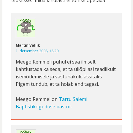
tsüklisse: “mida kindlasti ei tohiks õpetada”
Martin Vällik
1. detsember 2008, 18:20
Meego Remmeli puhul ei saa ilmselt
kahtlustada ka seda, et ta üliõpilasi teadlikult
isemõtlemisele ja vastuhakule ässitaks.
Pigem tundub, et ta hoiab end tagasi.
Meego Remmel on
Tartu Salemi
Baptistikoguduse pastor
.