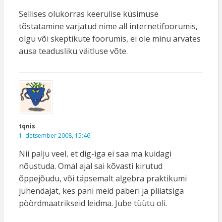
Sellises olukorras keerulise küsimuse
tõstatamine varjatud nime all internetifoorumis,
olgu või skeptikute foorumis, ei ole minu arvates
ausa teadusliku väitluse võte.
tqnis
1. detsember 2008, 15:46
Nii palju veel, et dig-iga ei saa ma kuidagi
nõustuda. Omal ajal sai kõvasti kirutud
õppejõudu, või täpsemalt algebra praktikumi
juhendajat, kes pani meid paberi ja pliiatsiga
pöördmaatrikseid leidma. Jube tüütu oli.