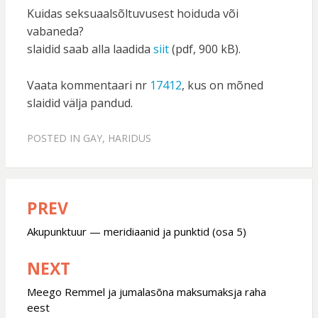
Kuidas seksuaalsõltuvusest hoiduda või
vabaneda?
slaidid saab alla laadida
siit
(pdf, 900 kB).
Vaata kommentaari nr
17412
, kus on mõned
slaidid välja pandud.
POSTED IN
GAY
,
HARIDUS
PREV
Post
navigation
Akupunktuur — meridiaanid ja punktid (osa 5)
NEXT
Meego Remmel ja jumalasõna maksumaksja raha
eest