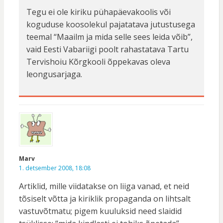
Tegu ei ole kiriku pühapäevakoolis või
koguduse koosolekul pajatatava jutustusega
teemal “Maailm ja mida selle sees leida võib”,
vaid Eesti Vabariigi poolt rahastatava Tartu
Tervishoiu Kõrgkooli õppekavas oleva
leongusarjaga.
Marv
1. detsember 2008, 18:08
Artiklid, mille viidatakse on liiga vanad, et neid
tõsiselt võtta ja kiriklik propaganda on lihtsalt
vastuvõtmatu; pigem kuuluksid need slaidid