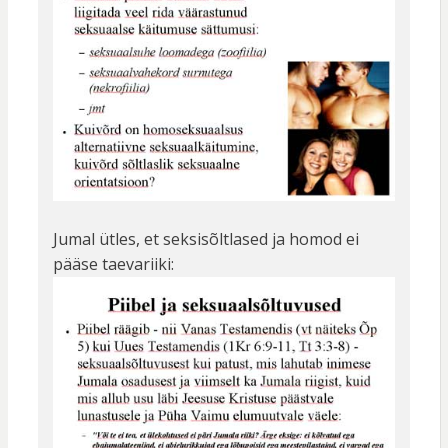
Jumal ütles, et seksisõltlased ja homod ei
pääse taevariiki: