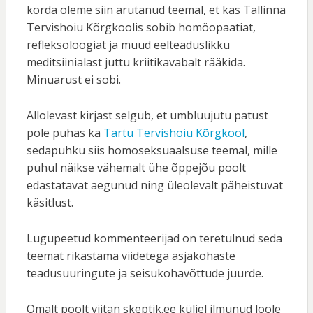
korda oleme siin arutanud teemal, et kas Tallinna
Tervishoiu Kõrgkoolis sobib homöopaatiat,
refleksoloogiat ja muud eelteaduslikku
meditsiinialast juttu kriitikavabalt rääkida.
Minuarust ei sobi.
Allolevast kirjast selgub, et umbluujutu patust
pole puhas ka
Tartu Tervishoiu Kõrgkool
,
sedapuhku siis homoseksuaalsuse teemal, mille
puhul näikse vähemalt ühe õppejõu poolt
edastatavat aegunud ning üleolevalt päheistuvat
käsitlust.
Lugupeetud kommenteerijad on teretulnud seda
teemat rikastama viidetega asjakohaste
teadusuuringute ja seisukohavõttude juurde.
Omalt poolt viitan skeptik.ee küljel ilmunud loole