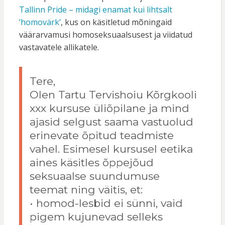
Tallinn Pride – midagi enamat kui lihtsalt
‘homovärk’
, kus on käsitletud mõningaid
väärarvamusi homoseksuaalsusest ja viidatud
vastavatele allikatele.
Tere,
Olen Tartu Tervishoiu Kõrgkooli
xxx kursuse üliõpilane ja mind
ajasid selgust saama vastuolud
erinevate õpitud teadmiste
vahel. Esimesel kursusel eetika
aines käsitles õppejõud
seksuaalse suundumuse
teemat ning väitis, et:
• homod-lesbid ei sünni, vaid
pigem kujunevad selleks