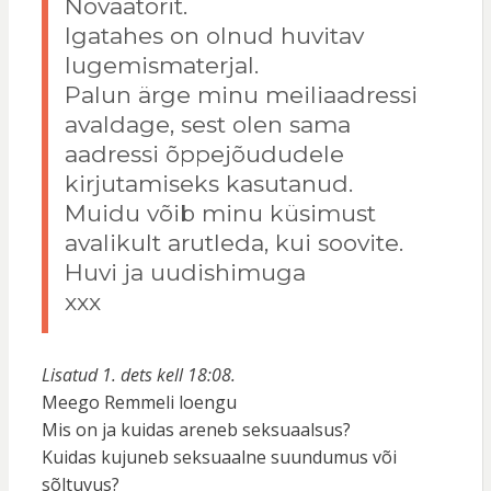
Novaatorit.
Igatahes on olnud huvitav
lugemismaterjal.
Palun ärge minu meiliaadressi
avaldage, sest olen sama
aadressi õppejõududele
kirjutamiseks kasutanud.
Muidu võib minu küsimust
avalikult arutleda, kui soovite.
Huvi ja uudishimuga
xxx
Lisatud 1. dets kell 18:08.
Meego Remmeli loengu
Mis on ja kuidas areneb seksuaalsus?
Kuidas kujuneb seksuaalne suundumus või
sõltuvus?