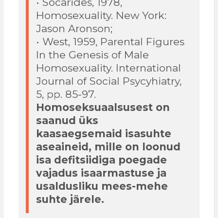
• Socarides, 1978,
Homosexuality. New York:
Jason Aronson;
• West, 1959, Parental Figures
In the Genesis of Male
Homosexuality. International
Journal of Social Psycyhiatry,
5, pp. 85-97.
Homoseksuaalsusest on
saanud üks
kaasaegsemaid isasuhte
aseaineid, mille on loonud
isa defitsiidiga poegade
vajadus isaarmastuse ja
usaldusliku mees-mehe
suhte järele.