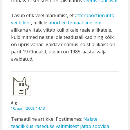
rinnavähi seostest on täismahus
veebis saadaval
.
Tasub ehk veel märkimist, et
afterabortion.info
veebileht
, millele
abort.ee temaatiline leht
allikana viitab, viitab küll pikale reale allikatele,
kuid mitmed neist ei ole teadusallikad ning kõik
on üpris vanad. Valdav enamus noist allikaist on
pärit 1970ndaist; uusim on 1985. aastal välja
avaldatud.
dig
10. aprill 2008, 14:13
Temaatiline artikkel Postimehes:
Naiste
teadlikkus raseduse vältimisest jätab soovida