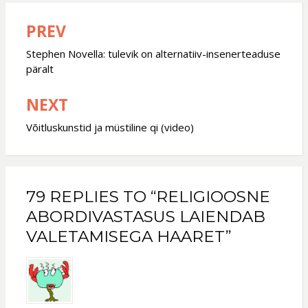
PREV
Post
navigation
Stephen Novella: tulevik on alternatiiv-insenerteaduse
päralt
NEXT
Võitluskunstid ja müstiline qi (video)
79 REPLIES TO “RELIGIOOSNE
ABORDIVASTASUS LAIENDAB
VALETAMISEGA HAARET”