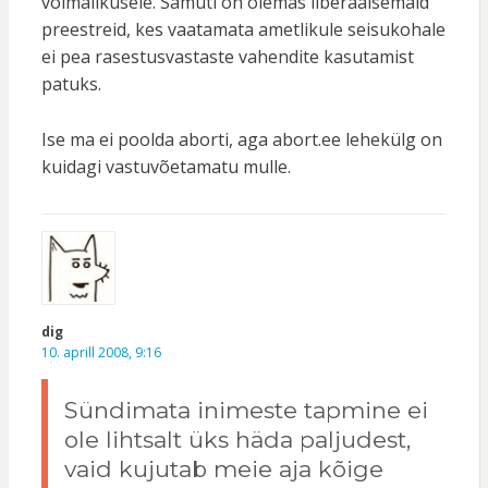
võimalikusele. Samuti on olemas liberaalsemaid
preestreid, kes vaatamata ametlikule seisukohale
ei pea rasestusvastaste vahendite kasutamist
patuks.
Ise ma ei poolda aborti, aga abort.ee lehekülg on
kuidagi vastuvõetamatu mulle.
dig
10. aprill 2008, 9:16
Sündimata inimeste tapmine ei
ole lihtsalt üks häda paljudest,
vaid kujutab meie aja kõige