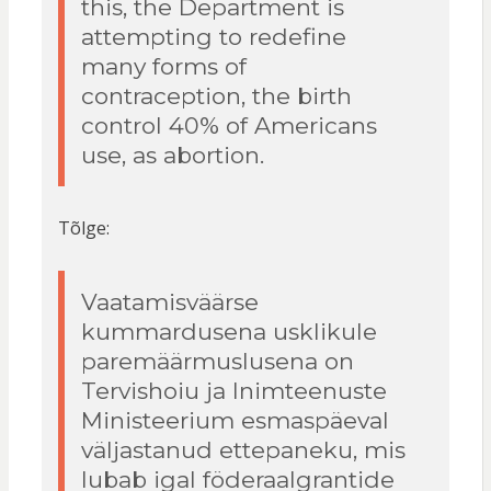
this, the Department is
attempting to redefine
many forms of
contraception, the birth
control 40% of Americans
use, as abortion.
Tõlge:
Vaatamisväärse
kummardusena usklikule
paremäärmuslusena on
Tervishoiu ja Inimteenuste
Ministeerium esmaspäeval
väljastanud ettepaneku, mis
lubab igal föderaalgrantide