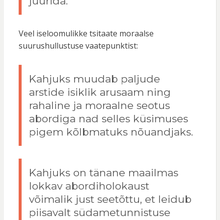
juurida.
Veel iseloomulikke tsitaate moraalse
suurushullustuse vaatepunktist:
Kahjuks muudab paljude
arstide isiklik arusaam ning
rahaline ja moraalne seotus
abordiga nad selles küsimuses
pigem kõlbmatuks nõuandjaks.
Kahjuks on tänane maailmas
lokkav abordiholokaust
võimalik just seetõttu, et leidub
piisavalt südametunnistuse