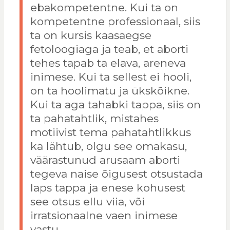
ebakompetentne. Kui ta on
kompetentne professionaal, siis
ta on kursis kaasaegse
fetoloogiaga ja teab, et aborti
tehes tapab ta elava, areneva
inimese. Kui ta sellest ei hooli,
on ta hoolimatu ja ükskõikne.
Kui ta aga tahabki tappa, siis on
ta pahatahtlik, mistahes
motiivist tema pahatahtlikkus
ka lähtub, olgu see omakasu,
väärastunud arusaam aborti
tegeva naise õigusest otsustada
laps tappa ja enese kohusest
see otsus ellu viia, või
irratsionaalne vaen inimese
vastu.