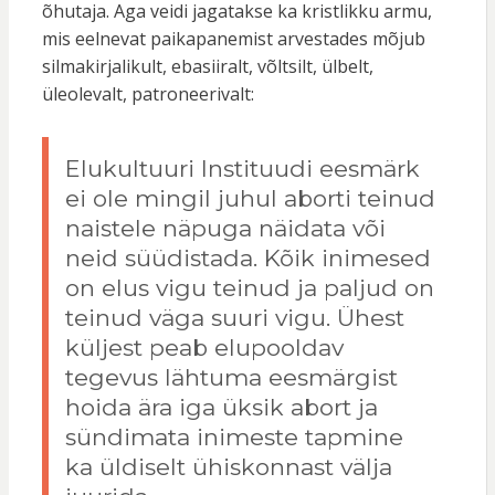
õhutaja. Aga veidi jagatakse ka kristlikku armu,
mis eelnevat paikapanemist arvestades mõjub
silmakirjalikult, ebasiiralt, võltsilt, ülbelt,
üleolevalt, patroneerivalt:
Elukultuuri Instituudi eesmärk
ei ole mingil juhul aborti teinud
naistele näpuga näidata või
neid süüdistada. Kõik inimesed
on elus vigu teinud ja paljud on
teinud väga suuri vigu. Ühest
küljest peab elupooldav
tegevus lähtuma eesmärgist
hoida ära iga üksik abort ja
sündimata inimeste tapmine
ka üldiselt ühiskonnast välja