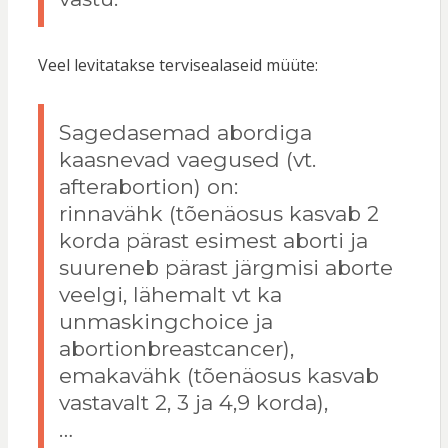
Veel levitatakse tervisealaseid müüte:
Sagedasemad abordiga
kaasnevad vaegused (vt.
afterabortion) on:
rinnavähk (tõenäosus kasvab 2
korda pärast esimest aborti ja
suureneb pärast järgmisi aborte
veelgi, lähemalt vt ka
unmaskingchoice ja
abortionbreastcancer),
emakavähk (tõenäosus kasvab
vastavalt 2, 3 ja 4,9 korda),
…