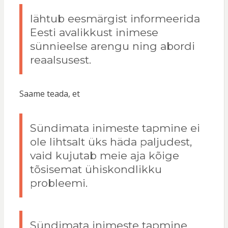
lähtub eesmärgist informeerida
Eesti avalikkust inimese
sünnieelse arengu ning abordi
reaalsusest.
Saame teada, et
Sündimata inimeste tapmine ei
ole lihtsalt üks häda paljudest,
vaid kujutab meie aja kõige
tõsisemat ühiskondlikku
probleemi.
Sündimata inimeste tapmine