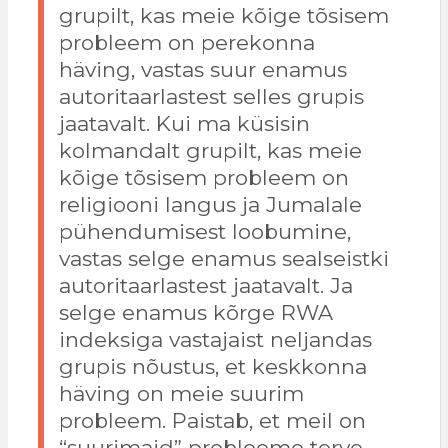
grupilt, kas meie kõige tõsisem
probleem on perekonna
häving, vastas suur enamus
autoritaarlastest selles grupis
jaatavalt. Kui ma küsisin
kolmandalt grupilt, kas meie
kõige tõsisem probleem on
religiooni langus ja Jumalale
pühendumisest loobumine,
vastas selge enamus sealseistki
autoritaarlastest jaatavalt. Ja
selge enamus kõrge RWA
indeksiga vastajaist neljandas
grupis nõustus, et keskkonna
häving on meie suurim
probleem. Paistab, et meil on
“suurimaid” probleeme terve