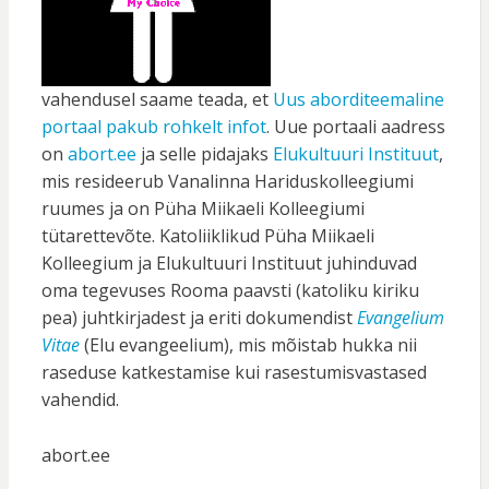
vahendusel saame teada, et
Uus aborditeemaline
portaal pakub rohkelt infot
. Uue portaali aadress
on
abort.ee
ja selle pidajaks
Elukultuuri Instituut
,
mis resideerub Vanalinna Hariduskolleegiumi
ruumes ja on Püha Miikaeli Kolleegiumi
tütarettevõte. Katoliiklikud Püha Miikaeli
Kolleegium ja Elukultuuri Instituut juhinduvad
oma tegevuses Rooma paavsti (katoliku kiriku
pea) juhtkirjadest ja eriti dokumendist
Evangelium
Vitae
(Elu evangeelium), mis mõistab hukka nii
raseduse katkestamise kui rasestumisvastased
vahendid.
abort.ee