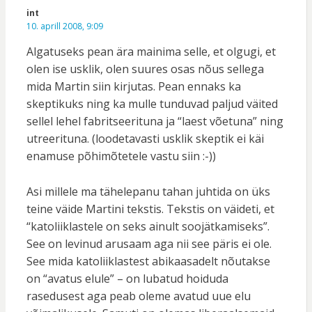
int
10. aprill 2008, 9:09
Algatuseks pean ära mainima selle, et olgugi, et
olen ise usklik, olen suures osas nõus sellega
mida Martin siin kirjutas. Pean ennaks ka
skeptikuks ning ka mulle tunduvad paljud väited
sellel lehel fabritseerituna ja “laest võetuna” ning
utreerituna. (loodetavasti usklik skeptik ei käi
enamuse põhimõtetele vastu siin :-))
Asi millele ma tähelepanu tahan juhtida on üks
teine väide Martini tekstis. Tekstis on väideti, et
“katoliiklastele on seks ainult soojätkamiseks”.
See on levinud arusaam aga nii see päris ei ole.
See mida katoliiklastest abikaasadelt nõutakse
on “avatus elule” – on lubatud hoiduda
rasedusest aga peab oleme avatud uue elu