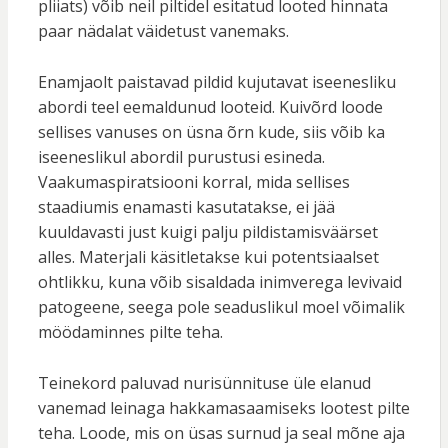
pliiats) võib neil piltidel esitatud looted hinnata
paar nädalat väidetust vanemaks.
Enamjaolt paistavad pildid kujutavat iseenesliku
abordi teel eemaldunud looteid. Kuivõrd loode
sellises vanuses on üsna õrn kude, siis võib ka
iseeneslikul abordil purustusi esineda.
Vaakumaspiratsiooni korral, mida sellises
staadiumis enamasti kasutatakse, ei jää
kuuldavasti just kuigi palju pildistamisväärset
alles. Materjali käsitletakse kui potentsiaalset
ohtlikku, kuna võib sisaldada inimverega levivaid
patogeene, seega pole seaduslikul moel võimalik
möödaminnes pilte teha.
Teinekord paluvad nurisünnituse üle elanud
vanemad leinaga hakkamasaamiseks lootest pilte
teha. Loode, mis on üsas surnud ja seal mõne aja