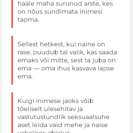
hääle maha surunud arste, kes
on nõus sündimata inimesi
tapma.
Sellest hetkest, kui naine on
rase, puudub tal valik, kas saada
emaks või mitte, sest ta juba on
ema — oma ihus kasvava lapse
ema.
Kuigi inimese jaoks võib
tõeliselt ülesehitav ja
vastutustundlik seksuaalsuhe
aset leida vaid mehe ja naise
vahelises abielus …