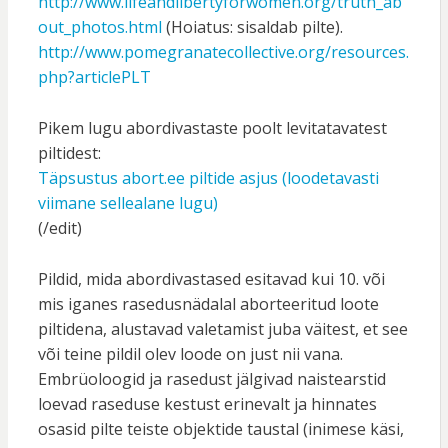
http://www.lifeandlibertyforwomen.org/truth_ab
out_photos.html
(Hoiatus: sisaldab pilte).
http://www.pomegranatecollective.org/resources.
php?articlePLT
Pikem lugu abordivastaste poolt levitatavatest
piltidest:
Täpsustus abort.ee piltide asjus (loodetavasti
viimane sellealane lugu)
(/edit)
Pildid, mida abordivastased esitavad kui 10. või
mis iganes rasedusnädalal aborteeritud loote
piltidena, alustavad valetamist juba väitest, et see
või teine pildil olev loode on just nii vana.
Embrüoloogid ja rasedust jälgivad naistearstid
loevad raseduse kestust erinevalt ja hinnates
osasid pilte teiste objektide taustal (inimese käsi,