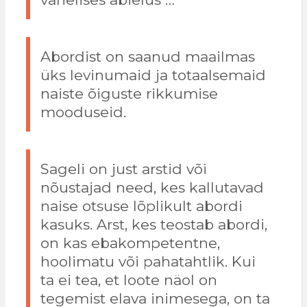
Abordist on saanud maailmas
üks levinumaid ja totaalsemaid
naiste õiguste rikkumise
mooduseid.
Sageli on just arstid või
nõustajad need, kes kallutavad
naise otsuse lõplikult abordi
kasuks. Arst, kes teostab abordi,
on kas ebakompetentne,
hoolimatu või pahatahtlik. Kui
ta ei tea, et loote näol on
tegemist elava inimesega, on ta