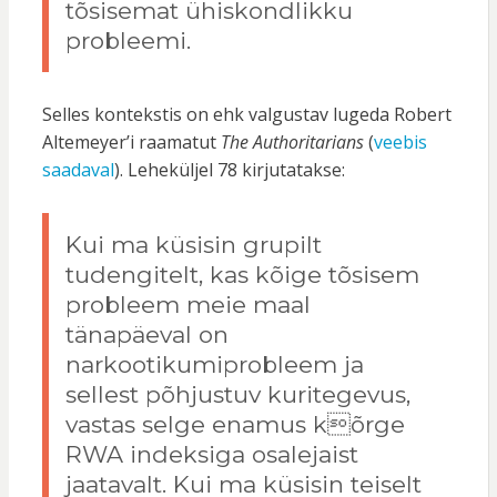
tõsisemat ühiskondlikku
probleemi.
Selles kontekstis on ehk valgustav lugeda Robert
Altemeyer’i raamatut
The Authoritarians
(
veebis
saadaval
). Leheküljel 78 kirjutatakse:
Kui ma küsisin grupilt
tudengitelt, kas kõige tõsisem
probleem meie maal
tänapäeval on
narkootikumiprobleem ja
sellest põhjustuv kuritegevus,
vastas selge enamus kõrge
RWA indeksiga osalejaist
jaatavalt. Kui ma küsisin teiselt