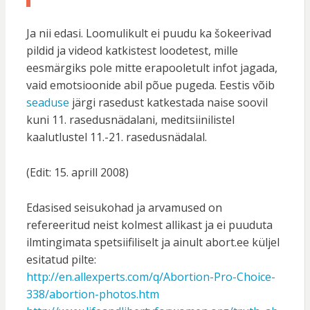
Ja nii edasi. Loomulikult ei puudu ka šokeerivad
pildid ja videod katkistest loodetest, mille
eesmärgiks pole mitte erapooletult infot jagada,
vaid emotsioonide abil põue pugeda. Eestis võib
seaduse
järgi rasedust katkestada naise soovil
kuni 11. rasedusnädalani, meditsiinilistel
kaalutlustel 11.-21. rasedusnädalal.
(Edit: 15. aprill 2008)
Edasised seisukohad ja arvamused on
refereeritud neist kolmest allikast ja ei puuduta
ilmtingimata spetsiifiliselt ja ainult abort.ee küljel
esitatud pilte:
http://en.allexperts.com/q/Abortion-Pro-Choice-
338/abortion-photos.htm