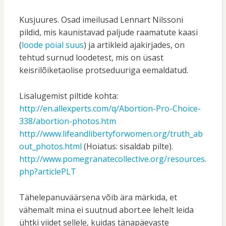
Kusjuures. Osad imeilusad Lennart Nilssoni
pildid, mis kaunistavad paljude raamatute kaasi
(
loode pöial suus
) ja artikleid ajakirjades, on
tehtud surnud loodetest, mis on üsast
keisrilõiketaolise protseduuriga eemaldatud.
Lisalugemist piltide kohta:
http://en.allexperts.com/q/Abortion-Pro-Choice-
338/abortion-photos.htm
http://www.lifeandlibertyforwomen.org/truth_ab
out_photos.html
(Hoiatus: sisaldab pilte).
http://www.pomegranatecollective.org/resources.
php?articlePLT
Tähelepanuväärsena võib ära märkida, et
vähemalt mina ei suutnud abort.ee lehelt leida
ühtki viidet sellele, kuidas tänapäevaste