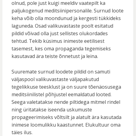
olnud, pole just kuigi meeldiv vaatepilt ka
paljukogenud meditsiinipersonalile. Surnud loote
keha võib olla moondunud ja kergesti tükkideks
laguneda. Osad valikuvastaste poolt esitatud
pildid võivad olla just sellistes olukordades
tehtud. Tekib küsimus inimeste eetilisest
tasemest, kes oma propaganda tegemiseks
kasutavad ära teiste õnnetust ja leina.
Suuremate surnud loodete pildid on samuti
väljaspool valikuvastaste väljapakutud
tegelikkuse teesklust ja on suure tõenäosusega
meditsiinilistel põhjustel eemaldatud looted.
Seega valetatakse nende piltidega mitmel rindel
ning üritatakse iseenda uskumuste
propageerimiseks võltsilt ja alatult ära kasutada
inimese loomulikku kaastunnet. Elukultuur oma
täies ilus.