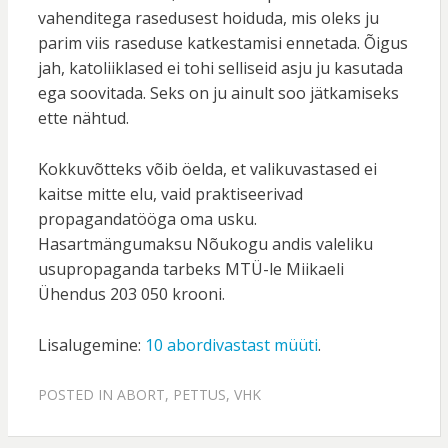
vahenditega rasedusest hoiduda, mis oleks ju
parim viis raseduse katkestamisi ennetada. Õigus
jah, katoliiklased ei tohi selliseid asju ju kasutada
ega soovitada. Seks on ju ainult soo jätkamiseks
ette nähtud.
Kokkuvõtteks võib öelda, et valikuvastased ei
kaitse mitte elu, vaid praktiseerivad
propagandatööga oma usku.
Hasartmängumaksu Nõukogu andis valeliku
usupropaganda tarbeks MTÜ-le Miikaeli
Ühendus 203 050 krooni.
Lisalugemine:
10 abordivastast müüti
.
POSTED IN
ABORT
,
PETTUS
,
VHK