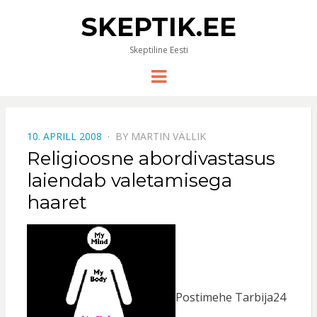
SKEPTIK.EE
Skeptiline Eesti
Menu
POSTED
10. APRILL 2008
BY
MARTIN VÄLLIK
ON
Religioosne abordivastasus
laiendab valetamisega
haaret
Postimehe Tarbija24